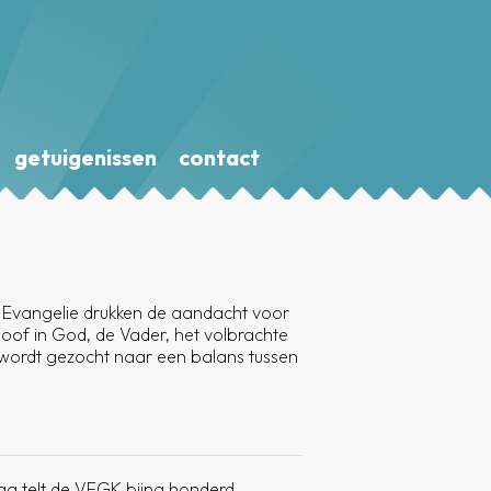
getuigenissen
contact
 Evangelie drukken de aandacht voor
loof in God, de Vader, het volbrachte
Er wordt gezocht naar een balans tussen
g telt de VEGK bijna honderd